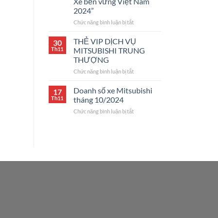
Xe bền vững Việt Nam
2024”
ở
Chức năng bình luận bị tắt
Tặng
vàng
THẺ VIP DỊCH VỤ
30
khi
Th11
MITSUBISHI TRUNG
mua
THƯỢNG
xe
ở
Chức năng bình luận bị tắt
Mitsubishi
THẺ
tại
VIP
“Triển
Doanh số xe Mitsubishi
17
DỊCH
lãm
Th11
tháng 10/2024
VỤ
Xe
ở
Chức năng bình luận bị tắt
MITSUBISHI
bền
Doanh
TRUNG
vững
số
THƯỢNG
Việt
xe
Nam
Mitsubishi
2024”
tháng
10/2024