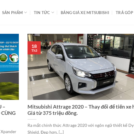
SẢN PHẨM
TIN TỨC
BẢNG GIÁ XE MITSUBISHI
TRẢ GÓP
18
Th3
U –
Mitsubishi Attrage 2020 – Thay đổi để tiến xe 
0 CÙNG
Giá từ 375 triệu đồng.
Ra mắt chính thức Attrage 2020 với ngôn ngữ thiết kế D
à Xpander
Shield. Đẹp hơn, [...]