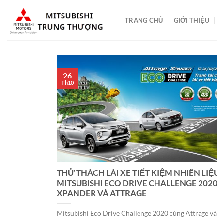
Bỏ
qua
TRANG CHỦ
GIỚI THIỆU
nội
dung
26
Th10
THỬ THÁCH LÁI XE TIẾT KIỆM NHIÊN LIỆ
MITSUBISHI ECO DRIVE CHALLENGE 202
XPANDER VÀ ATTRAGE
Mitsubishi Eco Drive Challenge 2020 cùng Attrage v