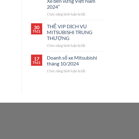
Xe bền vững Việt Nam
2024”
ở
Chức năng bình luận bị tắt
Tặng
vàng
THẺ VIP DỊCH VỤ
30
khi
Th11
MITSUBISHI TRUNG
mua
THƯỢNG
xe
ở
Chức năng bình luận bị tắt
Mitsubishi
THẺ
tại
VIP
“Triển
Doanh số xe Mitsubishi
17
DỊCH
lãm
Th11
tháng 10/2024
VỤ
Xe
ở
Chức năng bình luận bị tắt
MITSUBISHI
bền
Doanh
TRUNG
vững
số
THƯỢNG
Việt
xe
Nam
Mitsubishi
2024”
tháng
10/2024