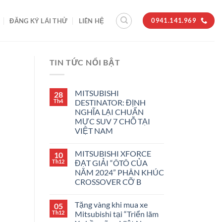
0941.141.969
ĐĂNG KÝ LÁI THỬ
LIÊN HỆ
TIN TỨC NỔI BẬT
MITSUBISHI
28
Th4
DESTINATOR: ĐỊNH
NGHĨA LẠI CHUẨN
MỰC SUV 7 CHỖ TẠI
VIỆT NAM
MITSUBISHI XFORCE
10
Th12
ĐẠT GIẢI “ÔTÔ CỦA
NĂM 2024” PHÂN KHÚC
CROSSOVER CỠ B
Tặng vàng khi mua xe
05
Th12
Mitsubishi tại “Triển lãm