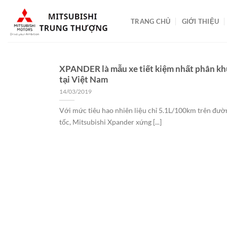
Bỏ
qua
TRANG CHỦ
GIỚI THIỆU
nội
dung
XPANDER là mẫu xe tiết kiệm nhất phân k
tại Việt Nam
14/03/2019
Với mức tiêu hao nhiên liệu chỉ 5.1L/100km trên đườ
tốc, Mitsubishi Xpander xứng [...]