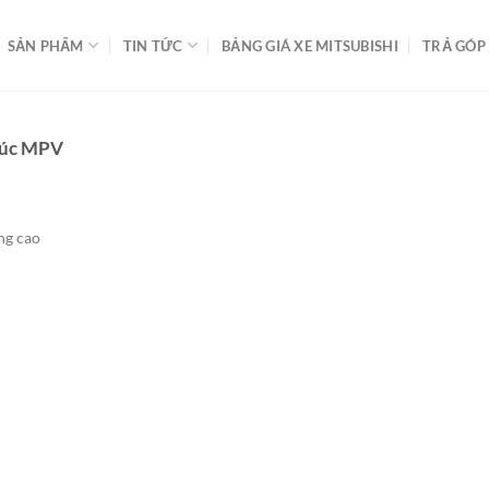
SẢN PHẨM
TIN TỨC
BẢNG GIÁ XE MITSUBISHI
TRẢ GÓP
húc MPV
ng cao