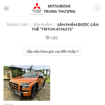
Bỏ
qua
nội
dung
TRANG CHỦ
/
SẢN PHẨM
/
SẢN PHẨM ĐƯỢC GẮN
THẺ “TRITON ATHLETE”
LỌC
TRITON