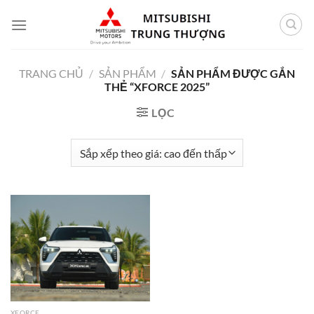
Bỏ
qua
nội
dung
TRANG CHỦ
/
SẢN PHẨM
/
SẢN PHẨM ĐƯỢC GẮN
THẺ “XFORCE 2025”
LỌC
XFORCE