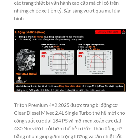
các trang thiết bị vận hành cao cấp mà chỉ có trên
những chiếc xe tiền tỷ. Sẵn sàng vượt qua mọi địa
hình.
Triton Premium 4×2 2025 được trang bị động cơ
Clear Diesel Mivec 2.4L Single Turbo thế hệ mới cho
công suất cực đại 184 PS và mô-men xoắn cực đại
430 Nm vượt trội hơn thế hệ trước.​ Thân động cơ
bằng nhôm giúp giảm trọng lượng và tản nhiệt tốt