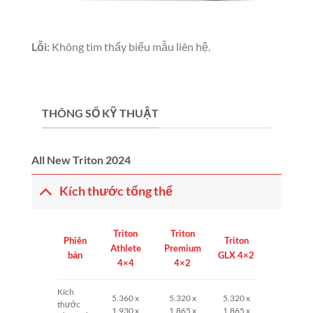
Lỗi:
Không tìm thấy biểu mẫu liên hệ.
THÔNG SỐ KỸ THUẬT
All New Triton 2024
Kích thước tổng thể
Triton
Triton
Phiên
Triton
Athlete
Premium
bản
GLX 4×2
4×4
4×2
Kích
5.360 x
5.320 x
5,320 x
thước
1.930 x
1.865 x
1,865 x