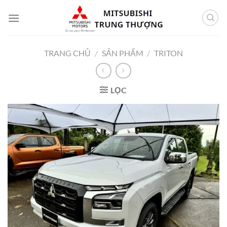
Bỏ
qua
nội
dung
TRANG CHỦ
/
SẢN PHẨM
/
TRITON
LỌC