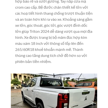
hợp báo rẽ và sưởi gương. Tay nắp cửa mạ
crom cao cấp. Bệ đước chân thiết kế lớn với
các hoạ tiết hình thang chống trượt thuận tiện
và an toàn hơn khi ra vào xe. Khoảng sáng gầm
xe lớn, góc thoát, góc tới, góc vượt đỉnh dốc
lớn giúp Triton 2024 dễ dàng vượt qua mọi địa
hình. Xe được trang bị bộ mâm đúc hợp kim
màu xám 18 inch với thông số lốp lên đến
265/60R18 khoẻ khoắn mạnh mẽ. Thành
thùng cao tăng dung tích chở đồ hơn so với
phiên bản tiền nhiệm.