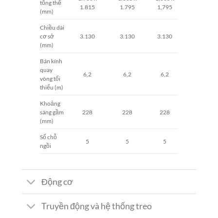
tổng thể
1.815
1.795
1,795
(mm)
Chiều dài
cơ sở
3.130
3.130
3.130
(mm)
Bán kính
quay
6,2
6,2
6,2
vòng tối
thiểu (m)
Khoảng
sáng gầm
228
228
228
(mm)
Số chỗ
5
5
5
ngồi
Động cơ
Truyền động và hệ thống treo