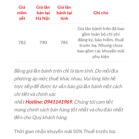
Giá
Giá lăn
Giá lăn
niêm
bán tại
bánh tại
Ghi chú
yết
Hà Nội
tỉnh
Giá lăn bánh trên đã bao
gồm toàn bộ chi phí
đăng ký, bảo hiểm, thuế
782
790
785
trước bạ. Nhưng chưa
bao gồm các khuyến mãi
phụ kiện
Bảng giá lăn bánh trên chỉ là tạm tính. Do mối địa
phương áp mức thuế khác nhau. Vui lòng liên hệ
trực tiếp để được tư vấn báo giá lăn bánh một cách
chi tiết và chính xác
nhất
Hotline:
0941141969
.
Chúng tôi cam kết
mang chính sách bán hàng tốt nhất và chu đáo nhất
đến cho Quý khách hàng.
Thời gian nhận khuyến mãi 50% Thuế trước bạ: