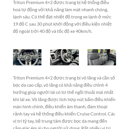
Triton Premium 4×2 được trang bị hệ thống điều
hoà tự động với khả năng làm mát nhanh chóng,
lạnh sâu. Có thể đạt nhiệt độ trong xe lạnh ở mức
19 độ C sau 30 phút khởi động với điều kiện nhiệt
độ ngoài trời 40 độ và tốc độ xe 40km/h.
Triton Premium 4×2 được trang bị vô lăng và cần số
bọc da cao cấp, vô lăng có khả năng điều chỉnh 4
hướng giúp người lái có tư thế ngồi thoải mái nhất
khi lái xe. Vô lăng được tích hợp nút bấm điều khiển
màn hình chính, điều khiển âm thanh, đàm thoại
rảnh tay và hệ thống điều khiển Cruise Control. Các
vị trí tỳ tay, bệ trung tâm được bọc da mang đến
cảm giác êm ái cho người sử dụng. Rất nhiều vị trí